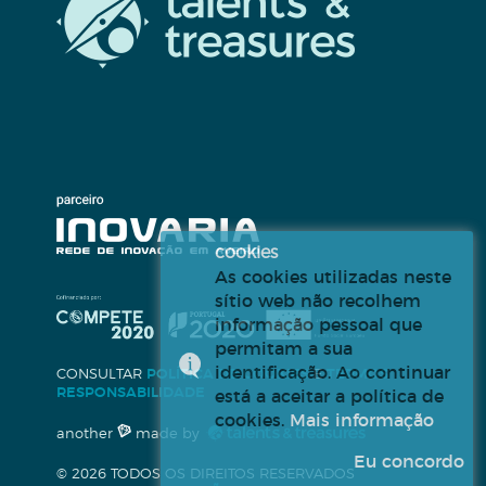
cookies
As cookies utilizadas neste
sítio web não recolhem
informação pessoal que
permitam a sua
identificação. Ao continuar
CONSULTAR
POLÍTICA DE COOKIES
E
TERMOS
RESPONSABILIDADE
está a aceitar a política de
cookies.
Mais informação
another
made by
Eu concordo
© 2026 TODOS OS DIREITOS RESERVADOS